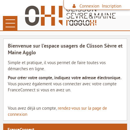
*
Connexion
Inscription
Ouvrir le menu
LES DÉMARCHES
Bienvenue sur l'espace usagers de Clisson Sèvre et
PAIEMENT EN LIGNE
Maine Agglo
Simple et pratique, il vous permet de faire toutes vos
DÉCHETS
démarches en ligne.
Pour créer votre compte, indiquez votre adresse électronique.
FAMILLE
Vous pouvez également vous connecter avec votre compte
FranceConnect si vous en avez un.
CONTACTER L'AGGLO
SITE DE L'AGGLO
Vous avez déjà un compte,
rendez-vous sur la page de
connexion
LES COMMUNES
FranceConnect