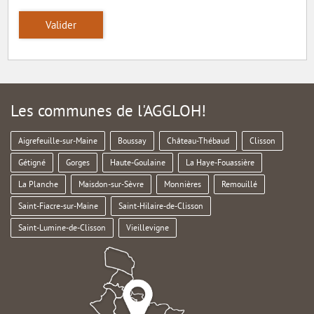
Valider
Les communes de l'AGGLOH!
Aigrefeuille-sur-Maine
Boussay
Château-Thébaud
Clisson
Gétigné
Gorges
Haute-Goulaine
La Haye-Fouassière
La Planche
Maisdon-sur-Sèvre
Monnières
Remouillé
Saint-Fiacre-sur-Maine
Saint-Hilaire-de-Clisson
Saint-Lumine-de-Clisson
Vieillevigne