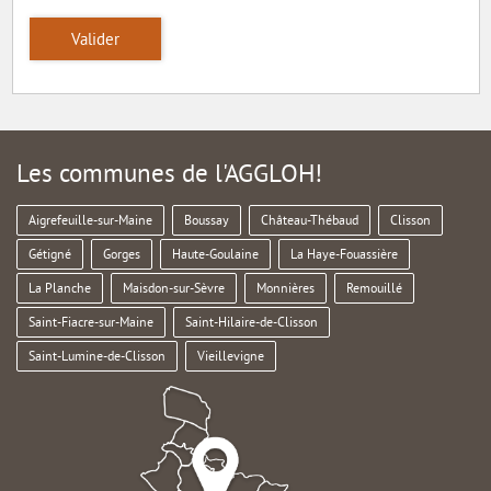
Valider
Les communes de l'AGGLOH!
Aigrefeuille-sur-Maine
Boussay
Château-Thébaud
Clisson
Gétigné
Gorges
Haute-Goulaine
La Haye-Fouassière
La Planche
Maisdon-sur-Sèvre
Monnières
Remouillé
Saint-Fiacre-sur-Maine
Saint-Hilaire-de-Clisson
Saint-Lumine-de-Clisson
Vieillevigne