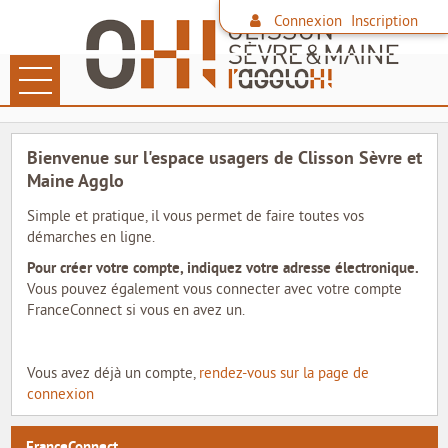
*
Connexion
Inscription
Ouvrir le menu
LES DÉMARCHES
Bienvenue sur l'espace usagers de Clisson Sèvre et
PAIEMENT EN LIGNE
Maine Agglo
Simple et pratique, il vous permet de faire toutes vos
DÉCHETS
démarches en ligne.
Pour créer votre compte, indiquez votre adresse électronique.
FAMILLE
Vous pouvez également vous connecter avec votre compte
FranceConnect si vous en avez un.
CONTACTER L'AGGLO
SITE DE L'AGGLO
Vous avez déjà un compte,
rendez-vous sur la page de
connexion
LES COMMUNES
FranceConnect