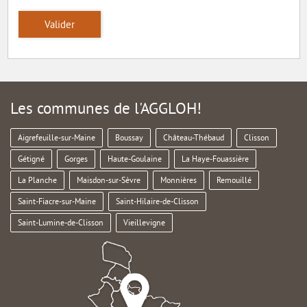
Valider
Les communes de l'AGGLOH!
Aigrefeuille-sur-Maine
Boussay
Château-Thébaud
Clisson
Gétigné
Gorges
Haute-Goulaine
La Haye-Fouassière
La Planche
Maisdon-sur-Sèvre
Monnières
Remouillé
Saint-Fiacre-sur-Maine
Saint-Hilaire-de-Clisson
Saint-Lumine-de-Clisson
Vieillevigne