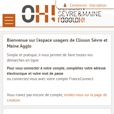
*
Connexion
Inscription
Ouvrir le menu
LES DÉMARCHES
Bienvenue sur l'espace usagers de Clisson Sèvre et
PAIEMENT EN LIGNE
Maine Agglo
Simple et pratique, il vous permet de faire toutes vos
DÉCHETS
démarches en ligne.
Pour vous connecter à votre compte, complétez votre adresse
FAMILLE
électronique et votre mot de passe
ou connectez-vous avec votre compte FranceConnect.
CONTACTER L'AGGLO
SITE DE L'AGGLO
Vous n'avez pas encore de compte,
rendez-vous sur la page de
création
LES COMMUNES