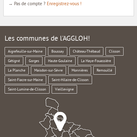
→ Pas de compte ?
Enregistrez-vous !
Les communes de l'AGGLOH!
Aigrefeuille-sur-Maine
Boussay
Château-Thébaud
Clisson
Gétigné
Gorges
Haute-Goulaine
La Haye-Fouassière
La Planche
Maisdon-sur-Sèvre
Monnières
Remouillé
Saint-Fiacre-sur-Maine
Saint-Hilaire-de-Clisson
Saint-Lumine-de-Clisson
Vieillevigne