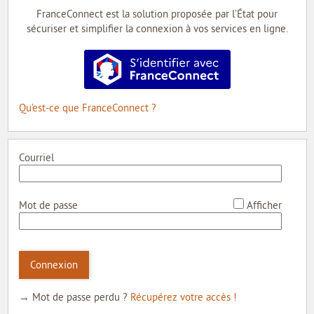
MON COMPTE
FranceConnect est la solution proposée par l’État pour
sécuriser et simplifier la connexion à vos services en ligne.
MON PROFIL
S’identifier avec FranceConnect
MES DEMANDES
MON PORTE-DOCUMENTS
Qu’est-ce que FranceConnect ?
INTERNE
Courriel
*
Mot de passe
Afficher
Connexion
→ Mot de passe perdu ?
Récupérez votre accès !