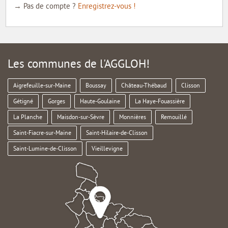
→ Pas de compte ?
Enregistrez-vous !
Les communes de l'AGGLOH!
Aigrefeuille-sur-Maine
Boussay
Château-Thébaud
Clisson
Gétigné
Gorges
Haute-Goulaine
La Haye-Fouassière
La Planche
Maisdon-sur-Sèvre
Monnières
Remouillé
Saint-Fiacre-sur-Maine
Saint-Hilaire-de-Clisson
Saint-Lumine-de-Clisson
Vieillevigne