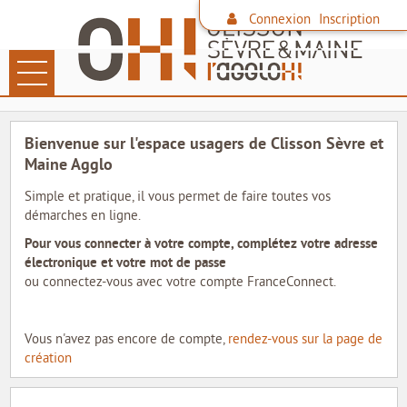
*
Connexion
Inscription
Ouvrir le menu
LES DÉMARCHES
Bienvenue sur l'espace usagers de Clisson Sèvre et
PAIEMENT EN LIGNE
Maine Agglo
Simple et pratique, il vous permet de faire toutes vos
DÉCHETS
démarches en ligne.
Pour vous connecter à votre compte, complétez votre adresse
FAMILLE
électronique et votre mot de passe
ou connectez-vous avec votre compte FranceConnect.
CONTACTER L'AGGLO
SITE DE L'AGGLO
Vous n'avez pas encore de compte,
rendez-vous sur la page de
création
LES COMMUNES