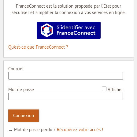
MON COMPTE
FranceConnect est la solution proposée par l’État pour
sécuriser et simplifier la connexion à vos services en ligne.
MON PROFIL
S’identifier avec FranceConnect
MES DEMANDES
MON PORTE-DOCUMENTS
Qu’est-ce que FranceConnect ?
INTERNE
Courriel
*
Mot de passe
Afficher
Connexion
→ Mot de passe perdu ?
Récupérez votre accès !