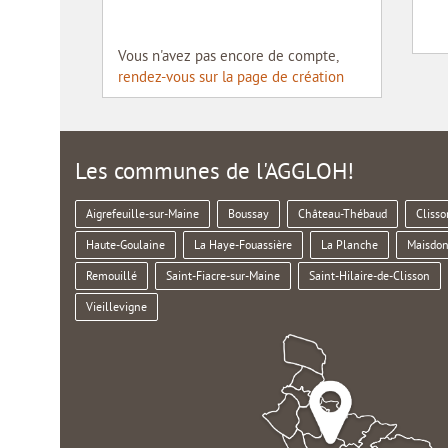
Vous n'avez pas encore de compte,
rendez-vous sur la page de création
Les communes de l'AGGLOH!
Aigrefeuille-sur-Maine
Boussay
Château-Thébaud
Clisso
Haute-Goulaine
La Haye-Fouassière
La Planche
Maisdon
Remouillé
Saint-Fiacre-sur-Maine
Saint-Hilaire-de-Clisson
Vieillevigne