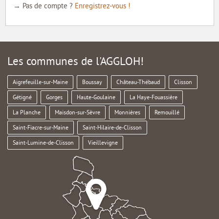
→ Pas de compte ?
Enregistrez-vous !
Les communes de l'AGGLOH!
Aigrefeuille-sur-Maine
Boussay
Château-Thébaud
Clisson
Gétigné
Gorges
Haute-Goulaine
La Haye-Fouassière
La Planche
Maisdon-sur-Sèvre
Monnières
Remouillé
Saint-Fiacre-sur-Maine
Saint-Hilaire-de-Clisson
Saint-Lumine-de-Clisson
Vieillevigne