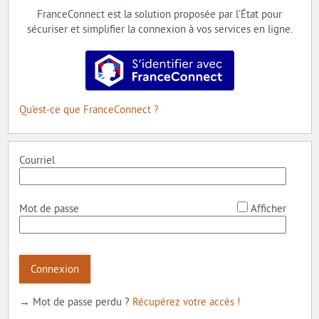
MON COMPTE
FranceConnect est la solution proposée par l’État pour
sécuriser et simplifier la connexion à vos services en ligne.
MON PROFIL
S’identifier avec FranceConnect
MES DEMANDES
MON PORTE-DOCUMENTS
Qu’est-ce que FranceConnect ?
INTERNE
Courriel
*
Mot de passe
Afficher
Connexion
→ Mot de passe perdu ?
Récupérez votre accès !