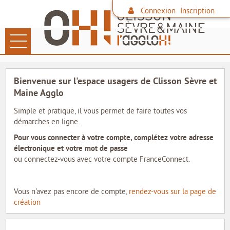
*
Connexion
Inscription
Ouvrir le menu
LES DÉMARCHES
Bienvenue sur l'espace usagers de Clisson Sèvre et
PAIEMENT EN LIGNE
Maine Agglo
Simple et pratique, il vous permet de faire toutes vos
DÉCHETS
démarches en ligne.
Pour vous connecter à votre compte, complétez votre adresse
FAMILLE
électronique et votre mot de passe
ou connectez-vous avec votre compte FranceConnect.
CONTACTER L'AGGLO
SITE DE L'AGGLO
Vous n'avez pas encore de compte,
rendez-vous sur la page de
création
LES COMMUNES