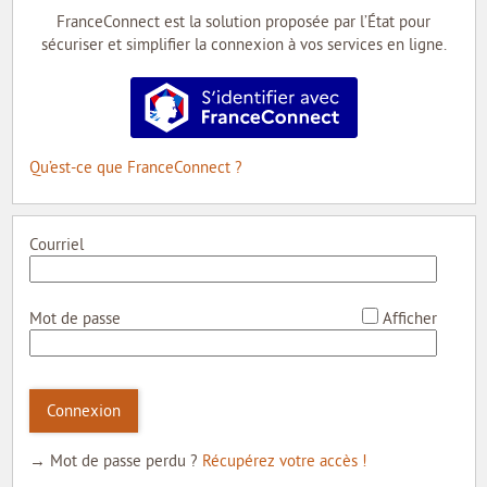
MON COMPTE
FranceConnect est la solution proposée par l’État pour
sécuriser et simplifier la connexion à vos services en ligne.
MON PROFIL
S’identifier avec FranceConnect
MES DEMANDES
MON PORTE-DOCUMENTS
Qu’est-ce que FranceConnect ?
INTERNE
Courriel
*
Mot de passe
Afficher
Connexion
→ Mot de passe perdu ?
Récupérez votre accès !