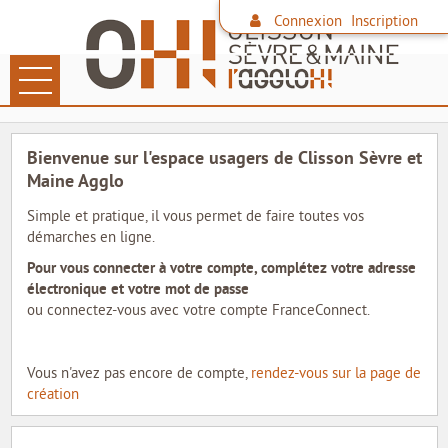
*
Connexion
Inscription
Ouvrir le menu
LES DÉMARCHES
Bienvenue sur l'espace usagers de Clisson Sèvre et
PAIEMENT EN LIGNE
Maine Agglo
Simple et pratique, il vous permet de faire toutes vos
DÉCHETS
démarches en ligne.
Pour vous connecter à votre compte, complétez votre adresse
FAMILLE
électronique et votre mot de passe
ou connectez-vous avec votre compte FranceConnect.
CONTACTER L'AGGLO
SITE DE L'AGGLO
Vous n'avez pas encore de compte,
rendez-vous sur la page de
création
LES COMMUNES