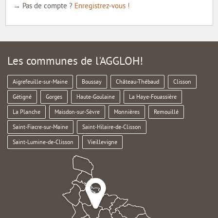
→ Pas de compte ?
Enregistrez-vous !
Les communes de l'AGGLOH!
Aigrefeuille-sur-Maine
Boussay
Château-Thébaud
Clisson
Gétigné
Gorges
Haute-Goulaine
La Haye-Fouassière
La Planche
Maisdon-sur-Sèvre
Monnières
Remouillé
Saint-Fiacre-sur-Maine
Saint-Hilaire-de-Clisson
Saint-Lumine-de-Clisson
Vieillevigne